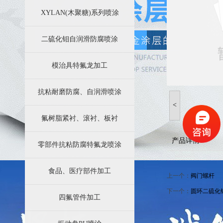
苏州四氟防腐科技有限公司业务简介
XYLAN(木聚糖)系列喷涂
特氟龙涂层加工效果好的效果主要因素都有哪些方面
二硫化钼自润滑防腐喷涂
模治具特氟龙加工
抗粘耐磨防腐、自润滑喷涂
<
氟树脂紧衬、滚衬、板衬
产品详情
零部件抗粘防腐特氟龙喷涂
食品、医疗部件加工
上一个：
阀门螺杆
下一个：
圆环二硫化
四氟管件加工