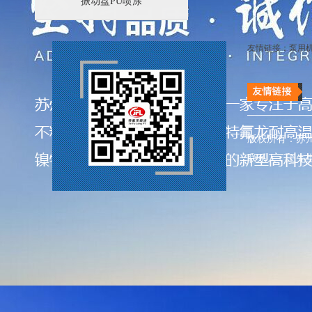
振动盘PU喷涂
友情链接：
泵用
版权所有：苏
联系人：王先生