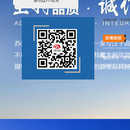
振动盘PU喷涂
友情链接：
泵用
版权所有：苏
联系人：王先生