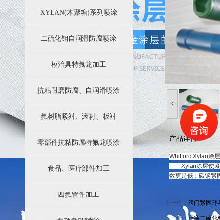
苏州四氟防腐科技有限公司业务简介
XYLAN(木聚糖)系列喷涂
特氟龙涂层加工效果好的效果主要因素都有哪些方面
二硫化钼自润滑防腐喷涂
模治具特氟龙加工
抗粘耐磨防腐、自润滑喷涂
<
氟树脂紧衬、滚衬、板衬
产品详情
零部件抗粘防腐特氟龙喷涂
Whitford X
Xylan涂层使
食品、医疗部件加工
数更是低；碳钢紧固
四氟管件加工
上一个：
阀门紧固环
下一个：
活塞二硫化