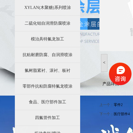
苏州四氟防腐科技有限公司业务简介
XYLAN(木聚糖)系列喷涂
特氟龙涂层加工效果好的效果主要因素都有哪些方面
二硫化钼自润滑防腐喷涂
模治具特氟龙加工
抗粘耐磨防腐、自润滑喷涂
<
氟树脂紧衬、滚衬、板衬
产品详情
零部件抗粘防腐特氟龙喷涂
食品、医疗部件加工
上一个：
零件2
下一个：
医疗部件4
四氟管件加工