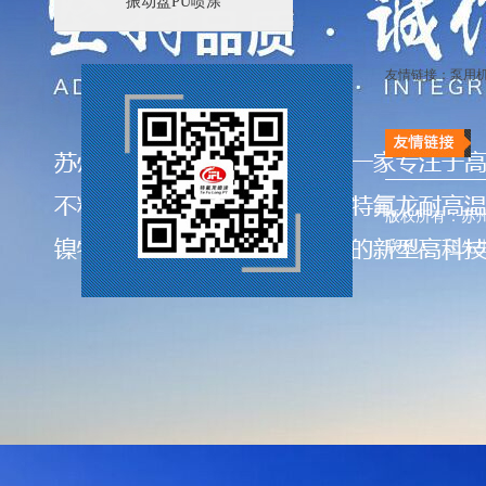
振动盘PU喷涂
友情链接：
泵用
版权所有：苏
联系人：王先生