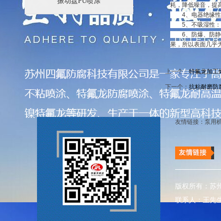
振动盘PU喷涂
耗，降低噪音，
4、电器绝缘性：
5、不吸湿性：氟
6、防爆、防静电
果，所以表面几乎
上一个：
特氟龙加工
下一个：
抗粘耐磨防
友情链接：
泵用
版权所有：苏
联系人：王先生