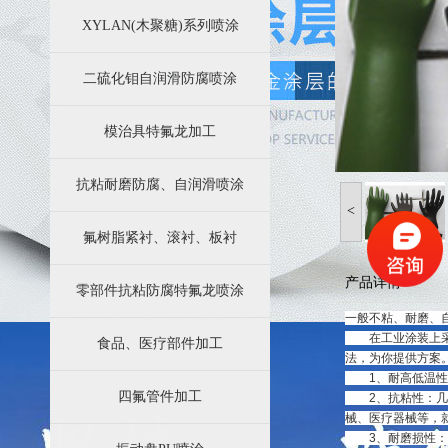
苏州四氟防腐科技有限公司业务简介
XYLAN(木聚糖)系列喷涂
特氟龙涂层加工效果好的效果主要因素都有哪些方面
二硫化钼自润滑防腐喷涂
模治具特氟龙加工
抗粘耐磨防腐、自润滑喷涂
<
氟树脂紧衬、滚衬、板衬
产品详情
零部件抗粘防腐特氟龙喷涂
一般不粘、耐磨、
在工业涂装上采用
食品、医疗部件加工
法，为你提供方案
1、耐高低温性：可
四氟管件加工
2、抗粘性：几乎
械、医疗器械等，
3、耐磨损性：具