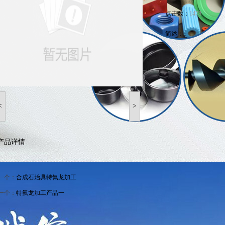
介
点击数：
1478
因素都有哪些方面呢？
简述：
<
>
产品详情
一个：
合成石治具特氟龙加工
一个：
特氟龙加工产品一