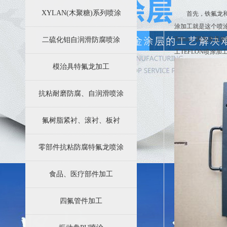
苏州四氟防腐科技有限公司业务简介
XYLAN(木聚糖)系列喷涂
首先，
铁氟龙
特氟龙涂层加工效果好的效果主要因素都有哪些方面
涂加工就是这个喷
Teflon，因为
二硫化钼自润滑防腐喷涂
工TEFLON喷涂
模治具特氟龙加工
抗粘耐磨防腐、自润滑喷涂
氟树脂紧衬、滚衬、板衬
零部件抗粘防腐特氟龙喷涂
食品、医疗部件加工
四氟管件加工