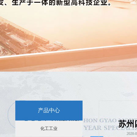
新闻资讯：
特氟龙喷涂-选择苏州四氟防腐科技
苏州特氟龙喷涂后表面容易脱皮是怎么回事？
苏州特氟龙喷涂后的不粘性能分析
产品中心
苏州
苏州特氟龙喷涂效果的影响因素
化工工业
202