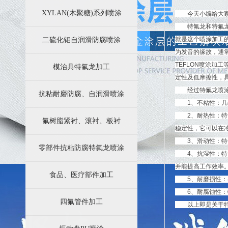
苏州四氟防腐科技有限公司业务简介
XYLAN(木聚糖)系列喷涂
今天小编给大家
特氟龙涂层加工效果好的效果主要因素都有哪些方面
特氟龙和特氟龙没
就是这个喷涂加工的
二硫化钼自润滑防腐喷涂
为发音的缘故，通常
TEFLON喷涂
模治具特氟龙加工
定性及低摩擦性，
经过特氟龙喷涂
抗粘耐磨防腐、自润滑喷涂
1、不粘性：几乎
2、耐热性：特氟龙
氟树脂紧衬、滚衬、板衬
稳定性，它可以在
3、滑动性：特氟龙
零部件抗粘防腐特氟龙喷涂
4、抗湿性：特氟
并能提高工作效率
食品、医疗部件加工
5、耐磨损性：在
6、耐腐蚀性：特
四氟管件加工
以上即是关于