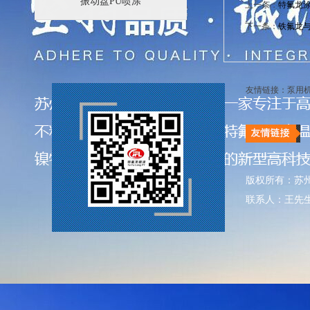
振动盘PU喷涂
上一条：
特氟龙
下一条：
铁氟龙与
友情链接：
泵用
版权所有：苏
联系人：王先生